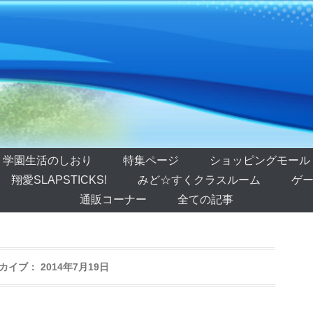
学園生活のしおり
特集ページ
ショッピングモール
翔愛SLAPSTICKS!
みど☆すくクラスルーム
ゲー
通販コーナー
全ての記事
カイブ：
2014年7月19日