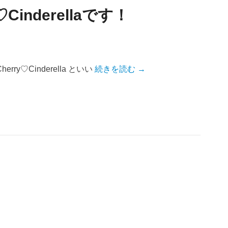
inderellaです！
y♡Cinderella といい
続きを読む →