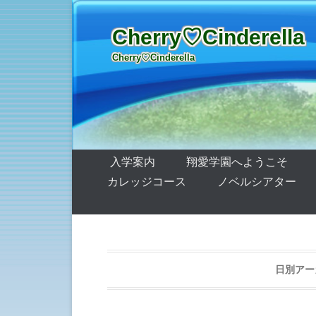
Cherry♡Cinderella
Cherry♡Cinderella
第1メニュー
コンテンツへ移動
入学案内
翔愛学園へようこそ
カレッジコース
ノベルシアター
日別アー