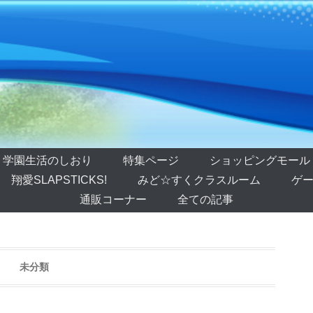
学園生活のしおり
特集ページ
ショッピングモール
翔愛SLAPSTICKS!
みど☆すくクラスルーム
ゲー
通販コーナー
全ての記事
未分類