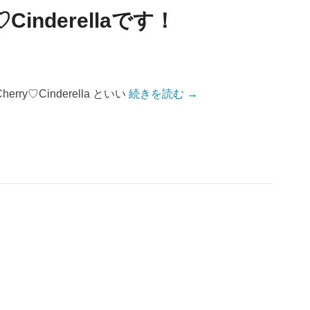
inderellaです！
y♡Cinderella といい
続きを読む →