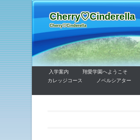
Cherry♡Cinderella
Cherry♡Cinderella
第1メニュー
コンテンツへ移動
入学案内
翔愛学園へようこそ
カレッジコース
ノベルシアター